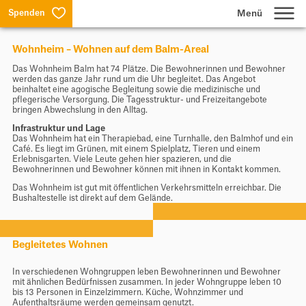
Spenden
Wohnheim – Wohnen auf dem Balm-Areal
Lernen
Das Wohnheim Balm hat 74 Plätze. Die Bewohnerinnen und Bewohner
werden das ganze Jahr rund um die Uhr begleitet. Das Angebot
beinhaltet eine agogische Begleitung sowie die medizinische und
Wohnen & Arbeiten
pflegerische Versorgung. Die Tagesstruktur- und Freizeitangebote
bringen Abwechslung in den Alltag.
Infrastruktur und Lage
Das Wohnheim hat ein Therapiebad, eine Turnhalle, den Balmhof und ein
Produktion & Dienstleistungen
Café. Es liegt im Grünen, mit einem Spielplatz, Tieren und einem
Erlebnisgarten. Viele Leute gehen hier spazieren, und die
Bewohnerinnen und Bewohner können mit ihnen in Kontakt kommen.
Über uns
Das Wohnheim ist gut mit öffentlichen Verkehrsmitteln erreichbar. Die
Bushaltestelle ist direkt auf dem Gelände.
Suche
Begleitetes Wohnen
Jobs
In verschiedenen Wohngruppen leben Bewohnerinnen und Bewohner
mit ähnlichen Bedürfnissen zusammen. In jeder Wohngruppe leben 10
Aktuelles
bis 13 Personen in Einzelzimmern. Küche, Wohnzimmer und
Aufenthaltsräume werden gemeinsam genutzt.