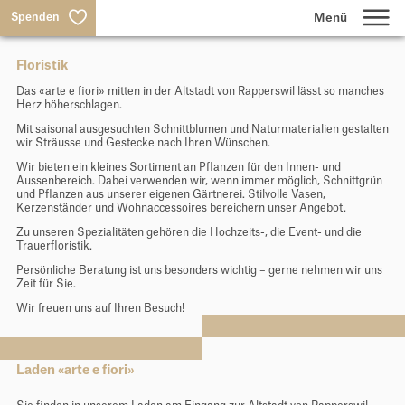
Spenden
Floristik
Lernen
Das «arte e fiori» mitten in der Altstadt von Rapperswil lässt so manches
Herz höherschlagen.
Wohnen & Arbeiten
Mit saisonal ausgesuchten Schnittblumen und Naturmaterialien gestalten
wir Sträusse und Gestecke nach Ihren Wünschen.
Wir bieten ein kleines Sortiment an Pflanzen für den Innen- und
Aussenbereich. Dabei verwenden wir, wenn immer möglich, Schnittgrün
Produktion & Dienstleistungen
und Pflanzen aus unserer eigenen Gärtnerei. Stilvolle Vasen,
Kerzenständer und Wohnaccessoires bereichern unser Angebot.
Zu unseren Spezialitäten gehören die Hochzeits-, die Event- und die
Trauerfloristik.
Über uns
Persönliche Beratung ist uns besonders wichtig – gerne nehmen wir uns
Zeit für Sie.
Suche
Wir freuen uns auf Ihren Besuch!
Jobs
Laden «arte e fiori»
Aktuelles