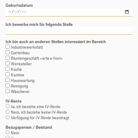
Newsletter
Geburtsdatum
Kontakt
Ich bewerbe mich für folgende Stelle
Stiftung Balm
Ich bin auch an anderen Stellen interessiert im Bereich
Industriewerkstatt
Gartenbau
Blumengeschäft «arte e fiori»
Werkatelier
Küche
Kantine
Hauswartung
Reinigung
Wäscherei
IV-Rente
Ja, ich beziehe eine IV-Rente
Nein, ich beziehe keine IV-Rente
Verfügung für IV-Rente beantragt
Bezugsperson / Beistand
Nein