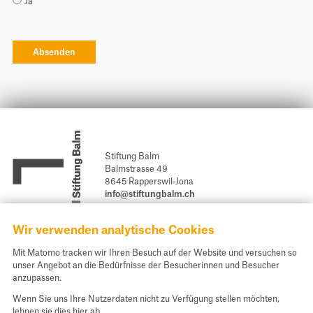
Ja
Stiftung Balm
Balmstrasse 49
8645 Rapperswil-Jona
info@stiftungbalm.ch
Newsletter abonnieren
Wir verwenden analytische Cookies
Spendenkonto und Kontakt
Mit Matomo tracken wir Ihren Besuch auf der Website und versuchen so
unser Angebot an die Bedürfnisse der Besucherinnen und Besucher
Unsere E-Banking Daten für Ihre Spende:
anzupassen.
St. Galler Kantonalbank AG, 9001 St. Gallen
Wenn Sie uns Ihre Nutzerdaten nicht zu Verfügung stellen möchten,
IBAN CH54 0078 1624 4588 9200 0
lehnen sie dies hier ab.