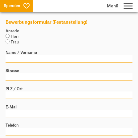
Spenden
Bewerbungsformular (Festanstellung)
Lernen
Anrede
Herr
Frau
Wohnen & Arbeiten
Name / Vorname
Produktion & Dienstleistungen
Strasse
Über uns
PLZ / Ort
Suche
E-Mail
Jobs
Telefon
Aktuelles