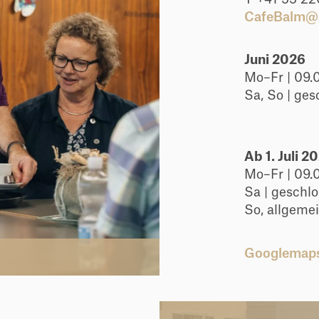
CafeBalm@s
Juni 2026
Mo–Fr 
Sa, So | ge
Ab 1. Juli 2
Mo–Fr 
Sa | gesch
So, allgeme
Googlemap