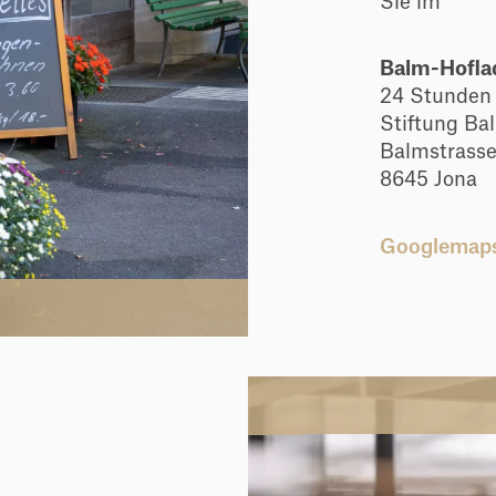
Sie im
Balm-Hofla
24 Stunden
Stiftung Ba
Balmstrass
8645 Jona
Googlemap