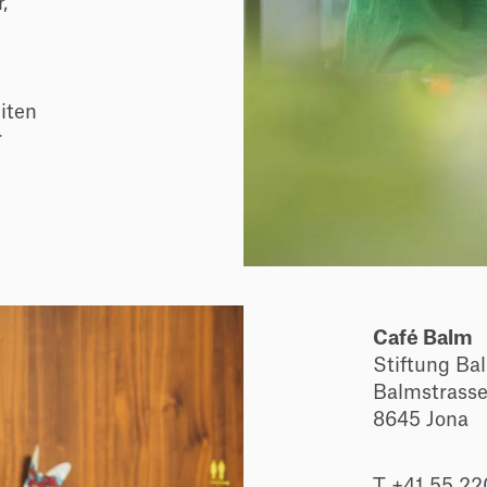
,
iten
r
Café Balm
Stiftung Ba
Balmstrass
8645 Jona
T +41 55 22