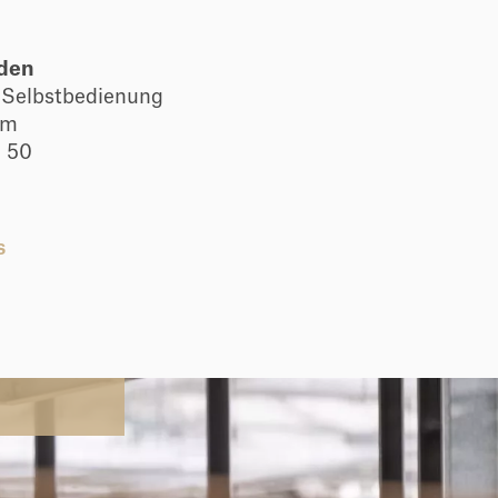
den
 Selbstbedienung
lm
e 50
s