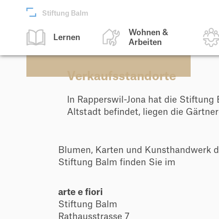
Stiftung Balm
Wohnen &
Lernen
Arbeiten
Verkaufsstandorte
Lernen
Wohnen & Arbeiten
Produktion & Dienstleistungen
Über uns
In Rapperswil-Jona hat die Stiftung
Altstadt befindet, liegen die Gärt
Bildungsangebot
Wohnen
Industrie
Werte & Haltung
Therapie- und Förderangebot
Tagesstruktur
Gartenbau & Gartenpflege
Down-Syndrom & Demenz
Blumen, Karten und Kunsthandwerk d
Beratungs- und
Freie Plätze Wohnen & Tagesstruktur
Gärtnerei
Organisation
Stiftung Balm finden Sie im
Unterstützungsdienst
Berufliche Massnahmen
Floristik
Freundeskreis der Stiftung Balm
Ausserschulische Leistungen
arte e fiori
Berufsfelder
Kunsthandwerk
Zahlen
Stiftung Balm
Standorte und Kontakt
Rathausstrasse 7