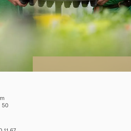
lm
e 50
0 11 67