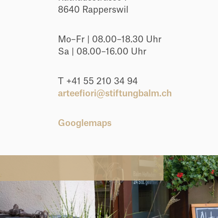
Freie begleitete Arbeits- &
Gastronomie
Meilensteine
8640 Rapperswil
Ferienpläne
Ausbildungsplätze
Wäscherei
Fachstellen
Mo–Fr | 08.00–18.30 Uhr
Verkaufsstandorte
Sa | 08.00–16.00 Uhr
T +41 55 210 34 94
arteefiori@stiftungbalm.ch
Googlemaps