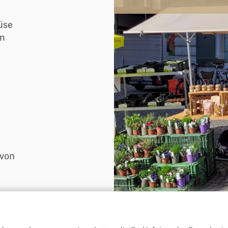
üse
lm
 von