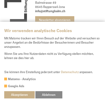
Newsletter
Balmstrasse 49
8645 Rapperswil-Jona
Kontakt
info@stiftungbalm.ch
Newsletter abonnieren
Stiftung Balm
Spendenkonto und Kontakt
Wir verwenden analytische Cookies
Unsere E-Banking Daten für Ihre Spende:
Mit Matomo tracken wir Ihren Besuch auf der Website und versuchen so
unser Angebot an die Bedürfnisse der Besucherinnen und Besucher
St. Galler Kantonalbank AG, 9001 St. Gallen
anzupassen.
IBAN CH54 0078 1624 4588 9200 0
Wenn Sie uns Ihre Nutzerdaten nicht zu Verfügung stellen möchten,
lehnen sie dies hier ab.
Spenden
Sie können ihre Einstellung jederzeit unter
Datenschutz
anpassen.
Matomo - Analytics
© 2026 Stiftung Balm
Google Ads
webwork:
lemonbrain.ch
Impressum
Datenschutz
Akzeptieren
Ablehnen