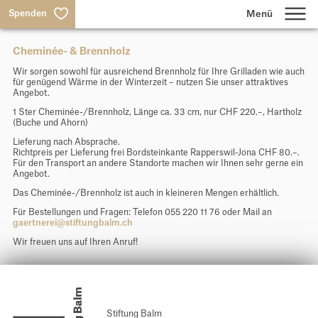
Spenden
Cheminée- & Brennholz
Lernen
Wir sorgen sowohl für ausreichend Brennholz für Ihre Grilladen wie auch
für genügend Wärme in der Winterzeit – nutzen Sie unser attraktives
Angebot.
Wohnen & Arbeiten
1 Ster Cheminée-/Brennholz, Länge ca. 33 cm, nur CHF 220.–, Hartholz
(Buche und Ahorn)
Lieferung nach Absprache.
Produktion & Dienstleistungen
Richtpreis per Lieferung frei Bordsteinkante Rapperswil-Jona CHF 80.–.
Für den Transport an andere Standorte machen wir Ihnen sehr gerne ein
Angebot.
Das Cheminée-/Brennholz ist auch in kleineren Mengen erhältlich.
Über uns
Für Bestellungen und Fragen: Telefon 055 220 11 76 oder Mail an
gaertnerei@stiftungbalm.ch
Suche
Wir freuen uns auf Ihren Anruf!
Jobs
Aktuelles
Stiftung Balm