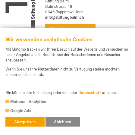
Stiftung Balm
Newsletter
Balmstrasse 49
8645 Rapperswil-Jona
Kontakt
info@stiftungbalm.ch
Stiftung Balm
Newsletter abonnieren
Wir verwenden analytische Cookies
Spendenkonto und Kontakt
Mit Matomo tracken wir Ihren Besuch auf der Website und versuchen so
Unsere E-Banking Daten für Ihre Spende:
unser Angebot an die Bedürfnisse der Besucherinnen und Besucher
anzupassen.
St. Galler Kantonalbank AG, 9001 St. Gallen
IBAN CH54 0078 1624 4588 9200 0
Wenn Sie uns Ihre Nutzerdaten nicht zu Verfügung stellen möchten,
lehnen sie dies hier ab.
Spenden
Sie können ihre Einstellung jederzeit unter
Datenschutz
anpassen.
Matomo - Analytics
© 2026 Stiftung Balm
Google Ads
webwork:
lemonbrain.ch
Akzeptieren
Ablehnen
Impressum
Datenschutz