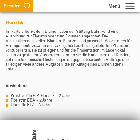
Spenden
Floristik
Lernen
Im «arte e fiori», dem Blumenladen der Stiftung Balm, wird eine
Ausbildung zur Floristin oder zum Floristen angeboten. Die
Auszubildenden stellen Blumen, Pflanzen und passende Accessoires für
Wohnen & Arbeiten
Arrangements zusammen. Dazu gehört auch, die gelieferten Pflanzen
vorzubereiten, sie zu pflegen und für die Präsentation im Ladenlokal
schön zu gestalten. Ausserdem beraten sie die Kundinnen und Kunden,
nehmen telefonische Bestellungen entgegen, bearbeiten Aufträge und
erledigen viele andere Aufgaben, die im Alltag eines Blumenladens
Produktion & Dienstleistungen
anfallen.
Über uns
Ausbildung
Praktiker*in PrA Floristik – 2 Jahre
Florist*in EBA – 2 Jahre
Suche
Florist*in EFZ – 3 Jahre
Jobs
Aktuelles