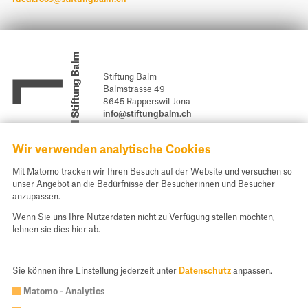
Newsletter
Kontakt
Stiftung Balm
Stiftung Balm
Balmstrasse 49
8645 Rapperswil-Jona
info@stiftungbalm.ch
Newsletter abonnieren
Wir verwenden analytische Cookies
Spendenkonto und Kontakt
Mit Matomo tracken wir Ihren Besuch auf der Website und versuchen so
unser Angebot an die Bedürfnisse der Besucherinnen und Besucher
Unsere E-Banking Daten für Ihre Spende:
anzupassen.
St. Galler Kantonalbank AG, 9001 St. Gallen
Wenn Sie uns Ihre Nutzerdaten nicht zu Verfügung stellen möchten,
IBAN CH54 0078 1624 4588 9200 0
lehnen sie dies hier ab.
Spenden
Sie können ihre Einstellung jederzeit unter
Datenschutz
anpassen.
Matomo - Analytics