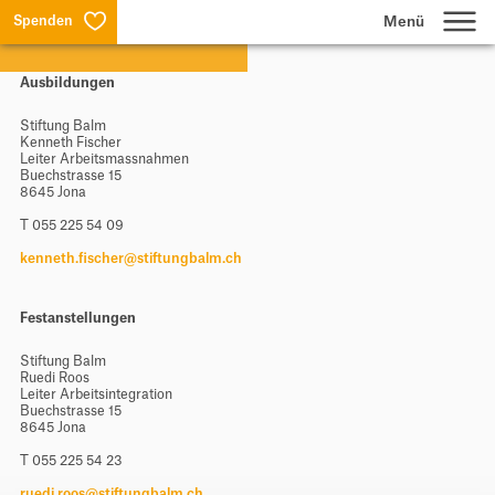
Spenden
Ausbildungen
Lernen
Stiftung Balm
Kenneth Fischer
Wohnen & Arbeiten
Leiter Arbeitsmassnahmen
Buechstrasse 15
8645 Jona
T 055 225 54 09
Produktion & Dienstleistungen
kenneth.fischer@stiftungbalm.ch
Über uns
Festanstellungen
Stiftung Balm
Suche
Ruedi Roos
Leiter Arbeitsintegration
Buechstrasse 15
Jobs
8645 Jona
T 055 225 54 23
Aktuelles
ruedi.roos@stiftungbalm.ch