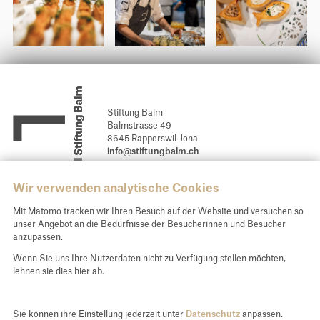
Stiftung Balm
Balmstrasse 49
8645 Rapperswil-Jona
info@stiftungbalm.ch
Newsletter abonnieren
Wir verwenden analytische Cookies
Spendenkonto und Kontakt
Mit Matomo tracken wir Ihren Besuch auf der Website und versuchen so
unser Angebot an die Bedürfnisse der Besucherinnen und Besucher
Unsere E-Banking Daten für Ihre Spende:
anzupassen.
St. Galler Kantonalbank AG, 9001 St. Gallen
Wenn Sie uns Ihre Nutzerdaten nicht zu Verfügung stellen möchten,
IBAN CH54 0078 1624 4588 9200 0
lehnen sie dies hier ab.
Spenden
Sie können ihre Einstellung jederzeit unter
Datenschutz
anpassen.