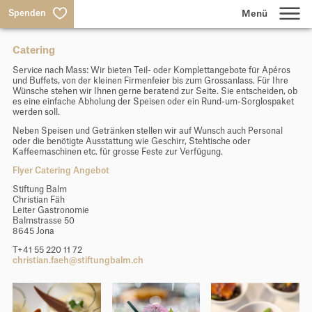
Spenden
Catering
Lernen
Service nach Mass: Wir bieten Teil- oder Komplettangebote für Apéros
und Buffets, von der kleinen Firmenfeier bis zum Grossanlass. Für Ihre
Wünsche stehen wir Ihnen gerne beratend zur Seite. Sie entscheiden, ob
Wohnen & Arbeiten
es eine einfache Abholung der Speisen oder ein Rund-um-Sorglospaket
werden soll.
Neben Speisen und Getränken stellen wir auf Wunsch auch Personal
oder die benötigte Ausstattung wie Geschirr, Stehtische oder
Produktion & Dienstleistungen
Kaffeemaschinen etc. für grosse Feste zur Verfügung.
Flyer Catering Angebot
Stiftung Balm
Über uns
Christian Fäh
Leiter Gastronomie
Balmstrasse 50
8645 Jona
Suche
T+41 55 220 11 72
christian.faeh@stiftungbalm.ch
Jobs
Aktuelles